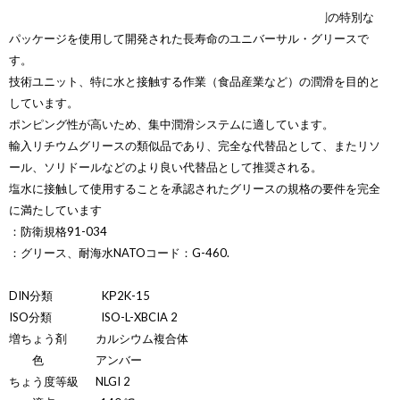
XADO Unigrease 2は、機能性添加剤とカルシウム増ちょう剤の特別な
パッケージを使用して開発された長寿命のユニバーサル・グリースで
す。
技術ユニット、特に水と接触する作業（食品産業など）の潤滑を目的と
しています。
ポンピング性が高いため、集中潤滑システムに適しています。
輸入リチウムグリースの類似品であり、完全な代替品として、またリソ
ール、ソリドールなどのより良い代替品として推奨される。
塩水に接触して使用することを承認されたグリースの規格の要件を完全
に満たしています
：防衛規格91-034
：グリース、耐海水NATOコード：G-460.
DIN分類 KР2K-15
ISO分類 ISO-L-XBCIA 2
増ちょう剤 カルシウム複合体
色 アンバー
ちょう度等級 NLGI 2