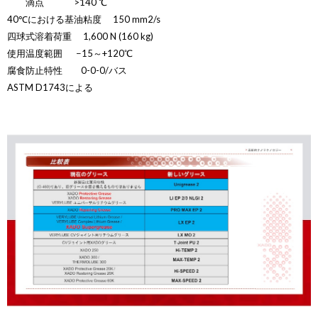
滴点 >140 ℃
40℃における基油粘度 150 mm2/s
四球式溶着荷重 1,600 N (160 kg)
使用温度範囲 −15～+120℃
腐食防止特性 0-0-0/バス
ASTM D1743による