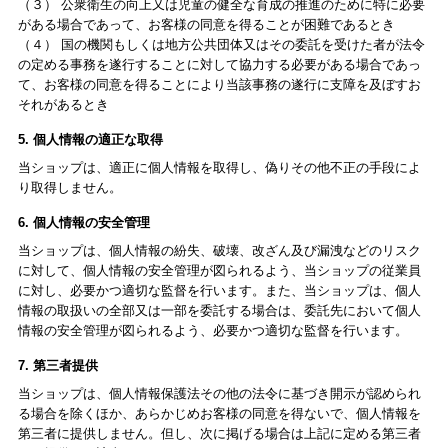
（３） 公衆衛生の向上又は児童の健全な育成の推進のために特に必要
がある場合であって、お客様の同意を得ることが困難であるとき
（４） 国の機関もしくは地方公共団体又はその委託を受けた者が法令
の定める事務を遂行することに対して協力する必要がある場合であっ
て、お客様の同意を得ることにより当該事務の遂行に支障を及ぼすお
それがあるとき
5. 個人情報の適正な取得
当ショップは、適正に個人情報を取得し、偽りその他不正の手段によ
り取得しません。
6. 個人情報の安全管理
当ショップは、個人情報の紛失、破壊、改ざん及び漏洩などのリスク
に対して、個人情報の安全管理が図られるよう、当ショップの従業員
に対し、必要かつ適切な監督を行います。また、当ショップは、個人
情報の取扱いの全部又は一部を委託する場合は、委託先において個人
情報の安全管理が図られるよう、必要かつ適切な監督を行います。
7. 第三者提供
当ショップは、個人情報保護法その他の法令に基づき開示が認められ
る場合を除くほか、あらかじめお客様の同意を得ないで、個人情報を
第三者に提供しません。但し、次に掲げる場合は上記に定める第三者