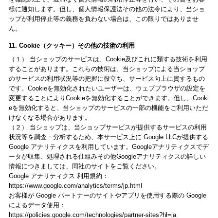
様に通知します。但し、個人情報保護法その他の法令により、当ショ
ップが利用停止等の義務を負わない場合は、この限りではありませ
ん。
11. Cookie（クッキー）その他の技術の利用
（１） 当ショップのサービスは、Cookie及びこれに類する技術を利用
することがあります。これらの技術は、当ショップによる当ショップ
のサービスの利用状況等の把握に役立ち、サービス向上に資するもの
です。Cookieを無効化されたいユーザーは、ウェブブラウザの設定を
変更することによりCookieを無効化することができます。但し、Cooki
eを無効化すると、当ショップのサービスの一部の機能をご利用いただ
けなくなる場合があります。
（２） 当ショップは、当ショップサービスが提供するサービスの利用
状況等を調査・分析するため、本サービス上に Google LLCが提供する
Google アナリティクスを利用しています。Googleアナリティクスでデ
ータが収集、処理される仕組みその他Googleアナリティクスの詳しい
情報につきましては、同社のサイトをご覧ください。
Google アナリティクス 利用規約：
https://www.google.com/analytics/terms/jp.html
お客様が Google パートナーのサイトやアプリを使用する際の Google
によるデータ使用：
https://policies.google.com/technologies/partner-sites?hl=ja