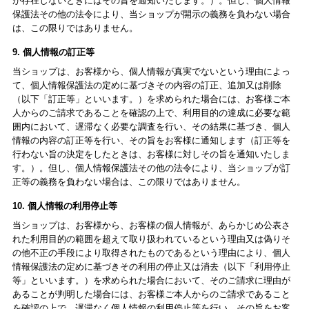
が存在しないときにはその旨を通知いたします。）。但し、個人情報
保護法その他の法令により、当ショップが開示の義務を負わない場合
は、この限りではありません。
9. 個人情報の訂正等
当ショップは、お客様から、個人情報が真実でないという理由によっ
て、個人情報保護法の定めに基づきその内容の訂正、追加又は削除
（以下「訂正等」といいます。）を求められた場合には、お客様ご本
人からのご請求であることを確認の上で、利用目的の達成に必要な範
囲内において、遅滞なく必要な調査を行い、その結果に基づき、個人
情報の内容の訂正等を行い、その旨をお客様に通知します（訂正等を
行わない旨の決定をしたときは、お客様に対しその旨を通知いたしま
す。）。但し、個人情報保護法その他の法令により、当ショップが訂
正等の義務を負わない場合は、この限りではありません。
10. 個人情報の利用停止等
当ショップは、お客様から、お客様の個人情報が、あらかじめ公表さ
れた利用目的の範囲を超えて取り扱われているという理由又は偽りそ
の他不正の手段により取得されたものであるという理由により、個人
情報保護法の定めに基づきその利用の停止又は消去（以下「利用停止
等」といいます。）を求められた場合において、そのご請求に理由が
あることが判明した場合には、お客様ご本人からのご請求であること
を確認の上で、遅滞なく個人情報の利用停止等を行い、その旨をお客