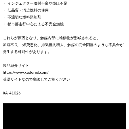
・ インジェクター噴射不良や燃圧不足
・ 低品質・汚染燃料の使用
・ 不適切な燃料添加剤
・ 都市部走行中心による不完全燃焼
これらが原因となり、触媒内部に堆積物が形成されると、
加速不良、 燃費悪化、排気抵抗増大、触媒の完全閉塞のような不具合が
発生する可能性があります。
製品紹介サイト
https://www.xadored.com/
英語サイトなので翻訳してご覧ください
XA_41026