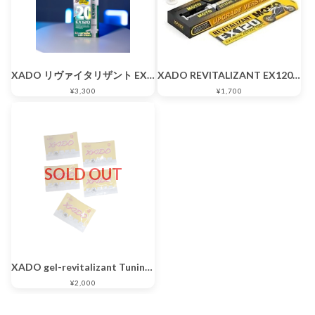
XADO リヴァイタリザント EX120 あらゆる種類の燃料装置と燃料噴射システム用
XADO REVITALIZANT EX120 for Small Engines and Motor Equipment syringe 4 ml
¥3,300
¥1,700
SOLD OUT
XADO gel-revitalizant Tuning for engines (polymer package, sachet 4,5 ml) ５パック
¥2,000