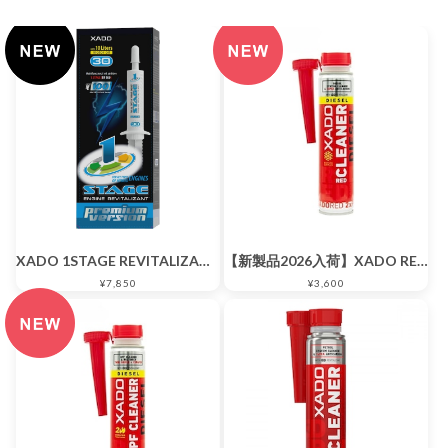
XADO 1STAGE REVITALIZANT for ALL TYPES OF HYBRID ENGINES
【新製品2026入荷】XADO RED DPF CLEANER DIESEL 250ml
¥7,850
¥3,600